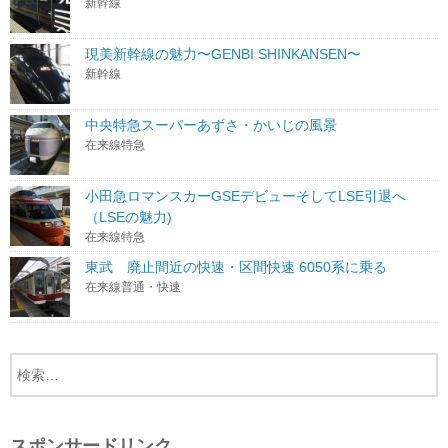
新幹線
現美新幹線の魅力〜GENBI SHINKANSEN〜
新幹線
中央特急スーパーあずさ・かいじの風景
在来線特急
小田急ロマンスカーGSEデビューそしてLSE引退へ
（LSEの魅力)
在来線特急
東武 廃止間近の快速・区間快速 6050系に乗る
在来線普通・快速
スポンサードリンク