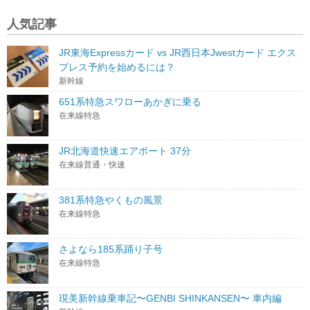
人気記事
JR東海Expressカード vs JR西日本Jwestカード エクス
プレス予約を始めるには？
新幹線
651系特急スワローあかぎに乗る
在来線特急
JR北海道快速エアポート 37分
在来線普通・快速
381系特急やくもの風景
在来線特急
さよなら185系踊り子号
在来線特急
現美新幹線乗車記〜GENBI SHINKANSEN〜 車内編