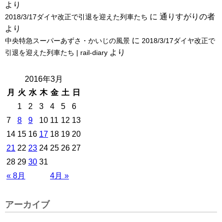
より
に
通りすがりの者
2018/3/17ダイヤ改正で引退を迎えた列車たち
より
に
中央特急スーパーあずさ・かいじの風景
2018/3/17ダイヤ改正で
より
引退を迎えた列車たち | rail-diary
2016年3月
月
火
水
木
金
土
日
1
2
3
4
5
6
7
8
9
10
11
12
13
14
15
16
17
18
19
20
21
22
23
24
25
26
27
28
29
30
31
« 8月
4月 »
アーカイブ