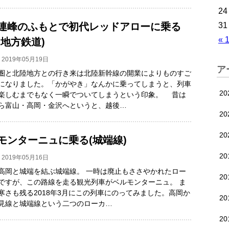
24
31
連峰のふもとで初代レッドアローに乗る
« 
山地方鉄道)
2019年05月19日
ア
と北陸地方との行き来は北陸新幹線の開業によりものすご
になりました。「かがやき」なんかに乗ってしまうと、列車
20
楽しむまでもなく一瞬でついてしまうという印象。 昔は
ら富山・高岡・金沢へというと、越後…
20
2
モンターニュに乗る(城端線)
2
2019年05月16日
高岡と城端を結ぶ城端線。 一時は廃止もささやかれたロー
2
ですが、この路線を走る観光列車がベルモンターニュ。 ま
寒さも残る2018年3月にこの列車にのってみました。高岡か
2
見線と城端線という二つのローカ…
2