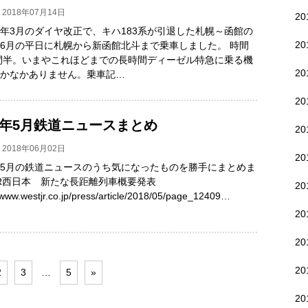
2018年07月14日
2
8年3月のダイヤ改正で、キハ183系が引退した札幌～函館の
2
 6月の平日に札幌から新函館北斗まで乗車しました。 時間
間半。いまやこれほどまでの長時間ディーゼル特急に乗る機
20
なかなかありません。乗車記…
2
18年5月鉄道ニュースまとめ
2
2018年06月02日
2
8年5月の鉄道ニュースのうち気になったものを勝手にまとめま
JR西日本 新たな長距離列車概要発表
2
/www.westjr.co.jp/press/article/2018/05/page_12409…
2
2
2
2
3
…
5
»
2