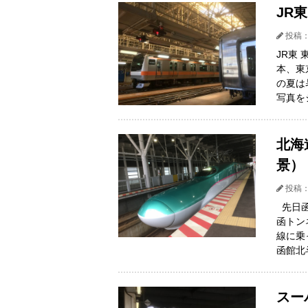
JR
投稿：
JR東
本、東
の夏は
写真を
北海
景）
投稿：
先日函
函トン
線に乗
函館北
スー