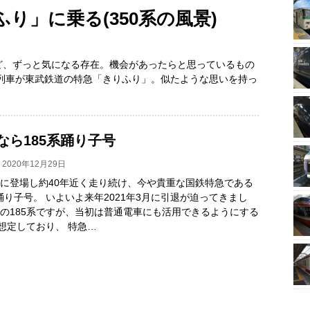
り」に乗る(350系の風景)
ど、ずっと気になる存在。機会があったらと思っているもの
列車が東武鉄道の特急「きりふり」。似たような思いを持っ
なら185系踊り子号
2020年12月29日
1年に登場し約40年近く走り続け、今や貴重な国鉄特急である
系踊り子号。 いよいよ来年2021年3月に引退が迫ってきまし
この185系ですが、当初は普通電車にも活用できるようにする
想定しており、 特急…