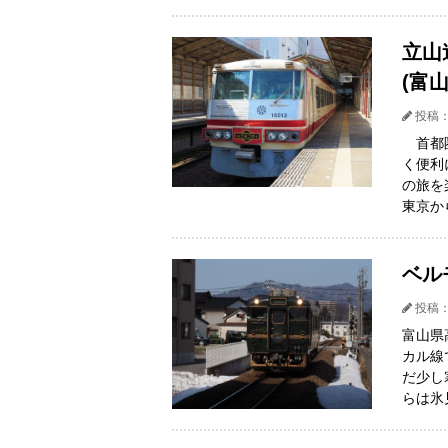
立山
(富
投稿：
首都圏
く便利
の旅を
東京か
ベル
投稿：
富山県
カル線
だ少し
らは氷