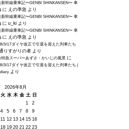
新幹線乗車記〜GENBI SHINKANSEN〜 車
に
えの準急
より
編
新幹線乗車記〜GENBI SHINKANSEN〜 車
に
u_ki
より
編
新幹線乗車記〜GENBI SHINKANSEN〜 車
に
えの準急
より
編
18/3/17ダイヤ改正で引退を迎えた列車たち
通りすがりの者
より
に
央特急スーパーあずさ・かいじの風景
18/3/17ダイヤ改正で引退を迎えた列車たち |
より
-diary
2026年8月
火
水
木
金
土
日
1
2
4
5
6
7
8
9
11
12
13
14
15
16
18
19
20
21
22
23