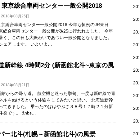
東 東京総合車両センター一般公開2018
2
2018年08月25日
2
 東京総合車両センター一般公開2018 今年も恒例のJR東日
京総合車両センター一般公開が8/25に行われました。 今年
2
暑く、この日も大賑わいであつい一般公開となりました。
シェアします。 いよいよ…
2
2
道新幹線 4時間2分 (新函館北斗~東京の風
20
20
2018年08月21日
館からの帰り道。 航空機と迷った挙句、一度は新幹線で青
20
ネルをぬけるという体験をしてみたいと思い、 北海道新幹
ってきました。 乗ったのははやぶさ３８号１７時２１分新
2
斗発です。 &nbs…
2
パー北斗(札幌～新函館北斗)の風景
2