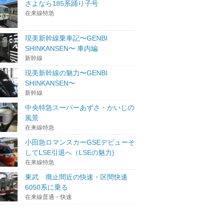
さよなら185系踊り子号
在来線特急
現美新幹線乗車記〜GENBI
SHINKANSEN〜 車内編
新幹線
現美新幹線の魅力〜GENBI
SHINKANSEN〜
新幹線
中央特急スーパーあずさ・かいじの
風景
在来線特急
小田急ロマンスカーGSEデビューそ
してLSE引退へ（LSEの魅力)
在来線特急
東武 廃止間近の快速・区間快速
6050系に乗る
在来線普通・快速