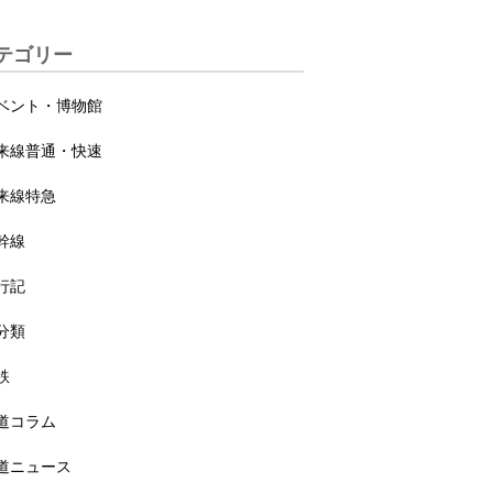
テゴリー
ベント・博物館
来線普通・快速
来線特急
幹線
行記
分類
鉄
道コラム
道ニュース