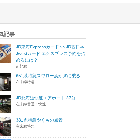
気記事
JR東海Expressカード vs JR西日本
Jwestカード エクスプレス予約を始
めるには？
新幹線
651系特急スワローあかぎに乗る
在来線特急
JR北海道快速エアポート 37分
在来線普通・快速
381系特急やくもの風景
在来線特急