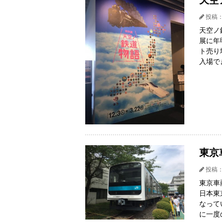
投稿：
天空ノ
展に年
ト売り
入場で
東京
投稿：
東京車
日本東
なって
に一度