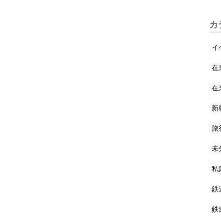
カ
イ
在
在
新
旅
未
私
鉄
鉄