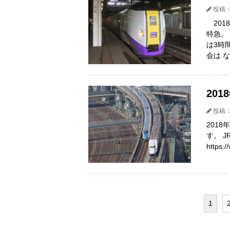
投稿：
201
特急。
は3時
会は 
20
投稿：
201
す。 
https:/
1