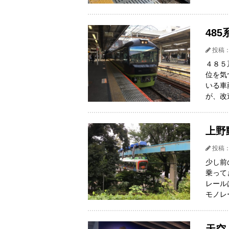
48
投稿：
４８５
位を気
いる車
が、改
上野
投稿：
少し前
乗って
レール
モノレ
天空