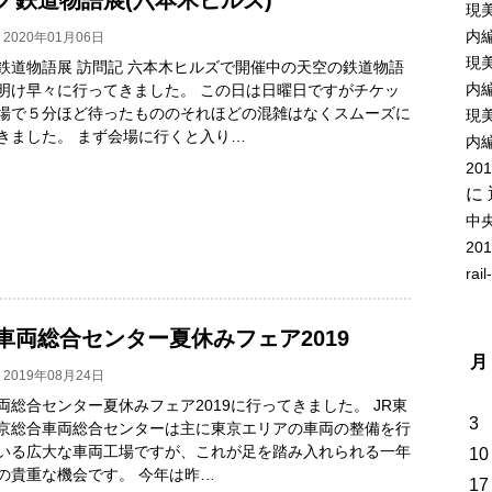
現美
内
2020年01月06日
現美
鉄道物語展 訪問記 六本木ヒルズで開催中の天空の鉄道物語
内
明け早々に行ってきました。 この日は日曜日ですがチケッ
場で５分ほど待ったもののそれほどの混雑はなくスムーズに
現美
きました。 まず会場に行くと入り…
内
20
に
中
20
rail
車両総合センター夏休みフェア2019
月
2019年08月24日
両総合センター夏休みフェア2019に行ってきました。 JR東
3
京総合車両総合センターは主に東京エリアの車両の整備を行
いる広大な車両工場ですが、これが足を踏み入れられる一年
10
の貴重な機会です。 今年は昨…
17