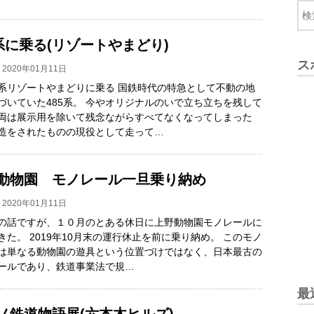
5系に乗る(リゾートやまどり)
ス
2020年01月11日
系リゾートやまどりに乗る 国鉄時代の特急として不動の地
づいていた485系。 今やオリジナルのいで立ち立ちを残して
両は展示用を除いて残念ながらすべてなくなってしまった
造をされたものの現役として走って…
動物園 モノレール一旦乗り納め
2020年01月11日
の話ですが、１０月のとある休日に上野動物園モノレールに
きた。 2019年10月末の運行休止を前に乗り納め。 このモノ
は単なる動物園の遊具という位置づけではなく、日本最古の
ールであり、鉄道事業法で規…
最
ノ鉄道物語展(六本木ヒルズ)