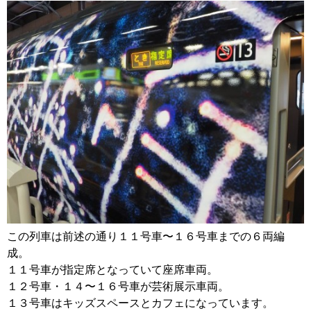
この列車は前述の通り１１号車〜１６号車までの６両編
成。
１１号車が指定席となっていて座席車両。
１２号車・１４〜１６号車が芸術展示車両。
１３号車はキッズスペースとカフェになっています。