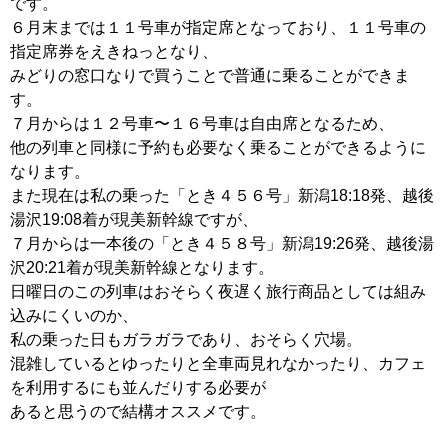
です。
６月末までは１１号車が指定席となっており、１１号車の
指定席券をえきねっとなり、
みどりの窓口なりで買うことで普通に乗ることができま
す。
７月からは１２号車〜１６号車は自由席となるため、
他の列車と同様に予約も必要なく乗ることができるように
なります。
また現在は私の乗った「とき４５６号」新潟18:18発、越後
湯沢19:08着が現美新幹線ですが、
７月からは一本後の「とき４５８号」新潟19:26発、越後湯
沢20:21着が現美新幹線となります。
日曜日のこの列車はおそらく夜遅く旅行商品としては組み
込みにくいのか、
私の乗った日もガラガラであり、おそらく穴場。
混雑しているとゆったりと全車両見れなかったり、カフェ
を利用するにも並んだりする必要が
あると思うので結構オススメです。