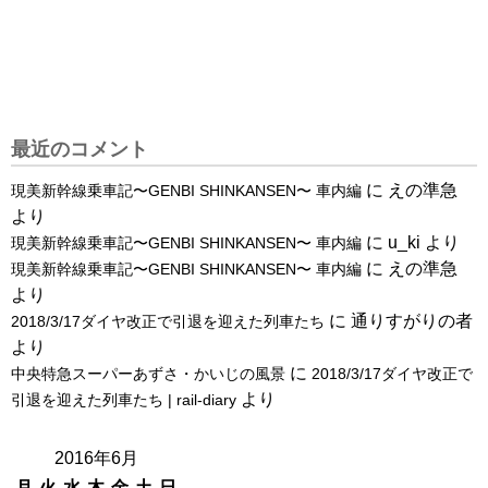
最近のコメント
に
えの準急
現美新幹線乗車記〜GENBI SHINKANSEN〜 車内編
より
に
u_ki
より
現美新幹線乗車記〜GENBI SHINKANSEN〜 車内編
に
えの準急
現美新幹線乗車記〜GENBI SHINKANSEN〜 車内編
より
に
通りすがりの者
2018/3/17ダイヤ改正で引退を迎えた列車たち
より
に
中央特急スーパーあずさ・かいじの風景
2018/3/17ダイヤ改正で
より
引退を迎えた列車たち | rail-diary
2016年6月
月
火
水
木
金
土
日