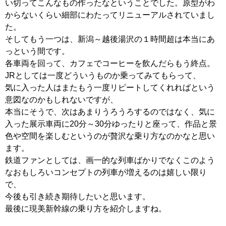
い切ってこんなもの作ったなということでした。原型がわ
からないくらい細部にわたってリニューアルされていまし
た。
そしてもう一つは、新潟～越後湯沢の１時間超は本当にあ
っという間です。
各車両を回って、カフェでコーヒーを飲んだらもう終点。
JRとしては一度どういうものか乗ってみてもらって、
気に入った人はまたもう一度リピートしてくれればという
意図なのかもしれないですが、
本当にそうで、次はあまりうろうろするのではなく、気に
入った展示車両に20分～30分ゆったりと座って、作品と景
色や空間を楽しむというのが贅沢な乗り方なのかなと思い
ます。
鉄道ファンとしては、画一的な列車ばかりでなくこのよう
なおもしろいコンセプトの列車が増えるのは嬉しい限り
で、
今後も引き続き期待したいと思います。
最後に現美新幹線の乗り方を紹介しますね。