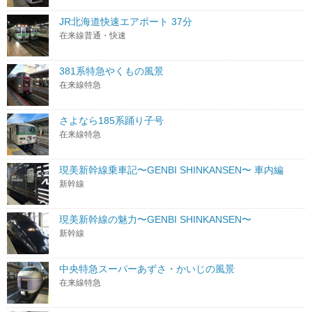
JR北海道快速エアポート 37分
在来線普通・快速
381系特急やくもの風景
在来線特急
さよなら185系踊り子号
在来線特急
現美新幹線乗車記〜GENBI SHINKANSEN〜 車内編
新幹線
現美新幹線の魅力〜GENBI SHINKANSEN〜
新幹線
中央特急スーパーあずさ・かいじの風景
在来線特急