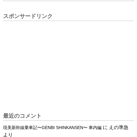
スポンサードリンク
最近のコメント
に
えの準急
現美新幹線乗車記〜GENBI SHINKANSEN〜 車内編
より