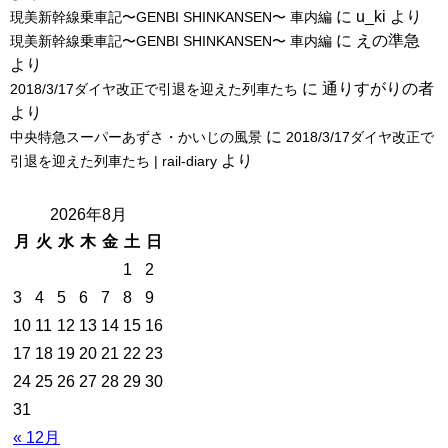
に
u_ki
より
現美新幹線乗車記〜GENBI SHINKANSEN〜 車内編
に
えの準急
現美新幹線乗車記〜GENBI SHINKANSEN〜 車内編
より
に
通りすがりの者
2018/3/17ダイヤ改正で引退を迎えた列車たち
より
に
中央特急スーパーあずさ・かいじの風景
2018/3/17ダイヤ改正で
より
引退を迎えた列車たち | rail-diary
2026年8月
月
火
水
木
金
土
日
1
2
3
4
5
6
7
8
9
10
11
12
13
14
15
16
17
18
19
20
21
22
23
24
25
26
27
28
29
30
31
« 12月