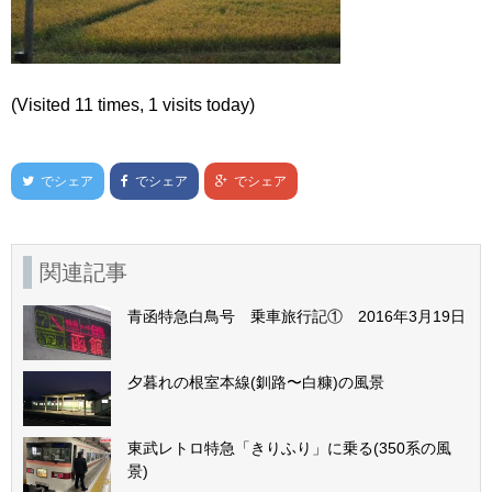
(Visited 11 times, 1 visits today)
でシェア
でシェア
でシェア
関連記事
青函特急白鳥号 乗車旅行記① 2016年3月19日
夕暮れの根室本線(釧路〜白糠)の風景
東武レトロ特急「きりふり」に乗る(350系の風
景)