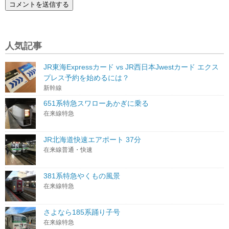
人気記事
JR東海Expressカード vs JR西日本Jwestカード エクス
プレス予約を始めるには？
新幹線
651系特急スワローあかぎに乗る
在来線特急
JR北海道快速エアポート 37分
在来線普通・快速
381系特急やくもの風景
在来線特急
さよなら185系踊り子号
在来線特急