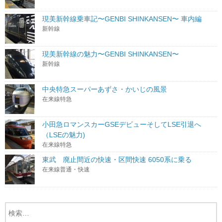
現美新幹線乗車記〜GENBI SHINKANSEN〜 車内編
新幹線
現美新幹線の魅力〜GENBI SHINKANSEN〜
新幹線
中央特急スーパーあずさ・かいじの風景
在来線特急
小田急ロマンスカーGSEデビューそしてLSE引退へ
（LSEの魅力)
在来線特急
東武 廃止間近の快速・区間快速 6050系に乗る
在来線普通・快速