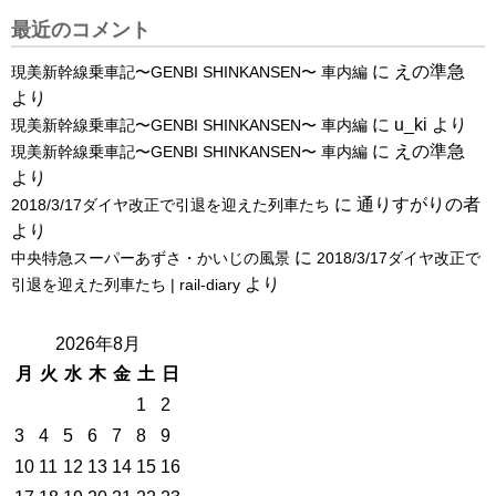
最近のコメント
に
えの準急
現美新幹線乗車記〜GENBI SHINKANSEN〜 車内編
より
に
u_ki
より
現美新幹線乗車記〜GENBI SHINKANSEN〜 車内編
に
えの準急
現美新幹線乗車記〜GENBI SHINKANSEN〜 車内編
より
に
通りすがりの者
2018/3/17ダイヤ改正で引退を迎えた列車たち
より
に
中央特急スーパーあずさ・かいじの風景
2018/3/17ダイヤ改正で
より
引退を迎えた列車たち | rail-diary
2026年8月
月
火
水
木
金
土
日
1
2
3
4
5
6
7
8
9
10
11
12
13
14
15
16