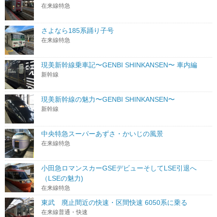
在来線特急
さよなら185系踊り子号
在来線特急
現美新幹線乗車記〜GENBI SHINKANSEN〜 車内編
新幹線
現美新幹線の魅力〜GENBI SHINKANSEN〜
新幹線
中央特急スーパーあずさ・かいじの風景
在来線特急
小田急ロマンスカーGSEデビューそしてLSE引退へ
（LSEの魅力)
在来線特急
東武 廃止間近の快速・区間快速 6050系に乗る
在来線普通・快速