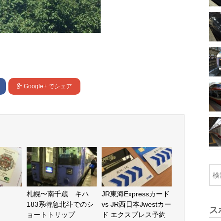
Google+
でシェア
札幌〜南千歳 キハ
JR東海Expressカード
183系特急北斗でのシ
vs JR西日本Jwestカー
ス
ョートトリップ
ド エクスプレス予約