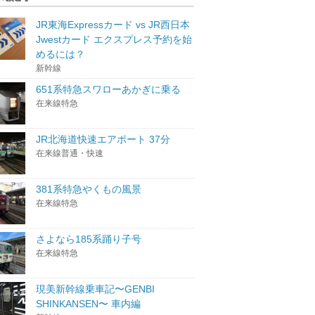
JR東海Expressカード vs JR西日本
Jwestカード エクスプレス予約を始
めるには？
新幹線
651系特急スワローあかぎに乗る
在来線特急
JR北海道快速エアポート 37分
在来線普通・快速
381系特急やくもの風景
在来線特急
さよなら185系踊り子号
在来線特急
現美新幹線乗車記〜GENBI
SHINKANSEN〜 車内編