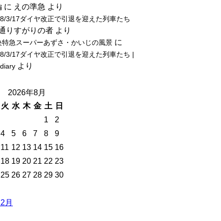
に
えの準急
より
編
18/3/17ダイヤ改正で引退を迎えた列車たち
通りすがりの者
より
に
央特急スーパーあずさ・かいじの風景
18/3/17ダイヤ改正で引退を迎えた列車たち |
より
-diary
2026年8月
火
水
木
金
土
日
1
2
4
5
6
7
8
9
11
12
13
14
15
16
18
19
20
21
22
23
25
26
27
28
29
30
12月