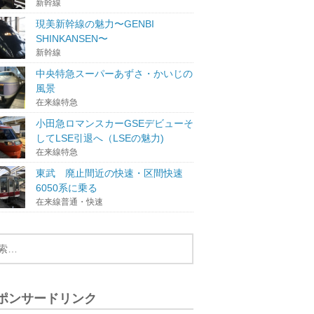
新幹線
現美新幹線の魅力〜GENBI
SHINKANSEN〜
新幹線
中央特急スーパーあずさ・かいじの
風景
在来線特急
小田急ロマンスカーGSEデビューそ
してLSE引退へ（LSEの魅力)
在来線特急
東武 廃止間近の快速・区間快速
6050系に乗る
在来線普通・快速
ポンサードリンク