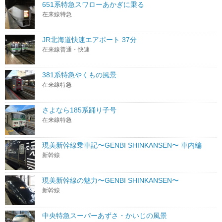
651系特急スワローあかぎに乗る
在来線特急
JR北海道快速エアポート 37分
在来線普通・快速
381系特急やくもの風景
在来線特急
さよなら185系踊り子号
在来線特急
現美新幹線乗車記〜GENBI SHINKANSEN〜 車内編
新幹線
現美新幹線の魅力〜GENBI SHINKANSEN〜
新幹線
中央特急スーパーあずさ・かいじの風景