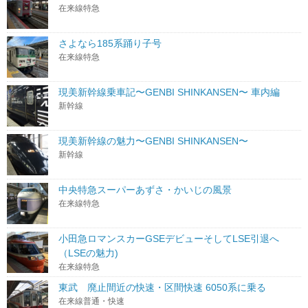
在来線特急
さよなら185系踊り子号
在来線特急
現美新幹線乗車記〜GENBI SHINKANSEN〜 車内編
新幹線
現美新幹線の魅力〜GENBI SHINKANSEN〜
新幹線
中央特急スーパーあずさ・かいじの風景
在来線特急
小田急ロマンスカーGSEデビューそしてLSE引退へ
（LSEの魅力)
在来線特急
東武 廃止間近の快速・区間快速 6050系に乗る
在来線普通・快速