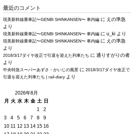
最近のコメント
に
えの準急
現美新幹線乗車記〜GENBI SHINKANSEN〜 車内編
より
に
u_ki
より
現美新幹線乗車記〜GENBI SHINKANSEN〜 車内編
に
えの準急
現美新幹線乗車記〜GENBI SHINKANSEN〜 車内編
より
に
通りすがりの者
2018/3/17ダイヤ改正で引退を迎えた列車たち
より
に
中央特急スーパーあずさ・かいじの風景
2018/3/17ダイヤ改正で
より
引退を迎えた列車たち | rail-diary
2026年8月
月
火
水
木
金
土
日
1
2
3
4
5
6
7
8
9
10
11
12
13
14
15
16