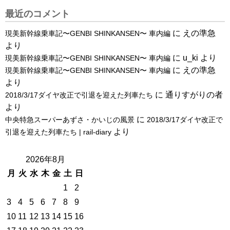
最近のコメント
に
えの準急
現美新幹線乗車記〜GENBI SHINKANSEN〜 車内編
より
に
u_ki
より
現美新幹線乗車記〜GENBI SHINKANSEN〜 車内編
に
えの準急
現美新幹線乗車記〜GENBI SHINKANSEN〜 車内編
より
に
通りすがりの者
2018/3/17ダイヤ改正で引退を迎えた列車たち
より
に
中央特急スーパーあずさ・かいじの風景
2018/3/17ダイヤ改正で
より
引退を迎えた列車たち | rail-diary
2026年8月
月
火
水
木
金
土
日
1
2
3
4
5
6
7
8
9
10
11
12
13
14
15
16