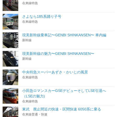
在来線特急
さよなら185系踊り子号
在来線特急
現美新幹線乗車記〜GENBI SHINKANSEN〜 車内編
新幹線
現美新幹線の魅力〜GENBI SHINKANSEN〜
新幹線
中央特急スーパーあずさ・かいじの風景
在来線特急
小田急ロマンスカーGSEデビューそしてLSE引退へ
（LSEの魅力)
在来線特急
東武 廃止間近の快速・区間快速 6050系に乗る
在来線普通・快速