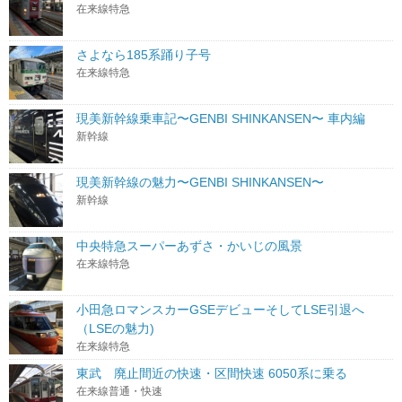
在来線特急
さよなら185系踊り子号
在来線特急
現美新幹線乗車記〜GENBI SHINKANSEN〜 車内編
新幹線
現美新幹線の魅力〜GENBI SHINKANSEN〜
新幹線
中央特急スーパーあずさ・かいじの風景
在来線特急
小田急ロマンスカーGSEデビューそしてLSE引退へ
（LSEの魅力)
在来線特急
東武 廃止間近の快速・区間快速 6050系に乗る
在来線普通・快速