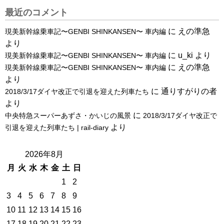
最近のコメント
に
えの準急
現美新幹線乗車記〜GENBI SHINKANSEN〜 車内編
より
に
u_ki
より
現美新幹線乗車記〜GENBI SHINKANSEN〜 車内編
に
えの準急
現美新幹線乗車記〜GENBI SHINKANSEN〜 車内編
より
に
通りすがりの者
2018/3/17ダイヤ改正で引退を迎えた列車たち
より
に
中央特急スーパーあずさ・かいじの風景
2018/3/17ダイヤ改正で
より
引退を迎えた列車たち | rail-diary
2026年8月
月
火
水
木
金
土
日
1
2
3
4
5
6
7
8
9
10
11
12
13
14
15
16
17
18
19
20
21
22
23