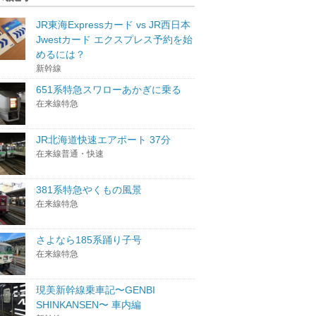
JR東海Expressカード vs JR西日本
Jwestカード エクスプレス予約を始
めるには？
新幹線
651系特急スワローあかぎに乗る
在来線特急
JR北海道快速エアポート 37分
在来線普通・快速
381系特急やくもの風景
在来線特急
さよなら185系踊り子号
在来線特急
現美新幹線乗車記〜GENBI
SHINKANSEN〜 車内編