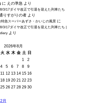
に
えの準急
より
編
18/3/17ダイヤ改正で引退を迎えた列車たち
通りすがりの者
より
に
央特急スーパーあずさ・かいじの風景
18/3/17ダイヤ改正で引退を迎えた列車たち |
より
-diary
2026年8月
火
水
木
金
土
日
1
2
4
5
6
7
8
9
11
12
13
14
15
16
18
19
20
21
22
23
25
26
27
28
29
30
12月