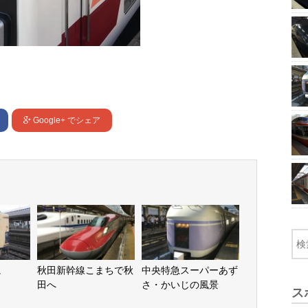
Google+
でシェア
。
秋田新幹線こまちで秋
中央特急スーパーあず
田へ
さ・かいじの風景
ス