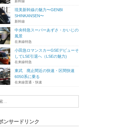
新幹線
現美新幹線の魅力〜GENBI
SHINKANSEN〜
新幹線
中央特急スーパーあずさ・かいじの
風景
在来線特急
小田急ロマンスカーGSEデビューそ
してLSE引退へ（LSEの魅力)
在来線特急
東武 廃止間近の快速・区間快速
6050系に乗る
在来線普通・快速
ポンサードリンク