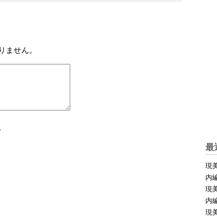
りません。
。
最
現美
内
現美
内
現美