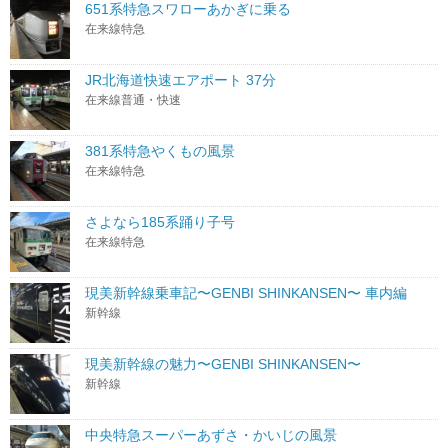
651系特急スワローあかぎに乗る
在来線特急
JR北海道快速エアポート 37分
在来線普通・快速
381系特急やくもの風景
在来線特急
さよなら185系踊り子号
在来線特急
現美新幹線乗車記〜GENBI SHINKANSEN〜 車内編
新幹線
現美新幹線の魅力〜GENBI SHINKANSEN〜
新幹線
中央特急スーパーあずさ・かいじの風景