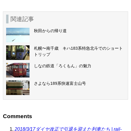
関連記事
秋田からの帰り道
札幌〜南千歳 キハ183系特急北斗でのショート
トリップ
しなの鉄道「ろくもん」の魅力
さよなら189系快速富士山号
Comments
2018/3/17ダイヤ改正で引退を迎えた列車たち | rail-