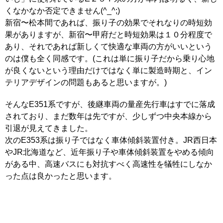
くなかなか否定できません(^_^;)
新宿〜松本間であれば、振り子の効果でそれなりの時短効
果がありますが、新宿〜甲府だと時短効果は１０分程度で
あり、それであれば新しくて快適な車両の方がいいという
のは僕も全く同感です。(これは単に振り子だから乗り心地
が良くないという理由だけではなく単に製造時期と、イン
テリアデザインの問題もあると思いますが。)
そんなE351系ですが、後継車両の量産先行車はすでに落成
されており、まだ数年は先ですが、少しずつ中央本線から
引退が見えてきました。
次のE353系は振り子ではなく車体傾斜装置付き。JR西日本
やJR北海道など、近年振り子や車体傾斜装置をやめる傾向
がある中、高速バスにも対抗すべく高速性を犠牲にしなか
った点は良かったと思います。