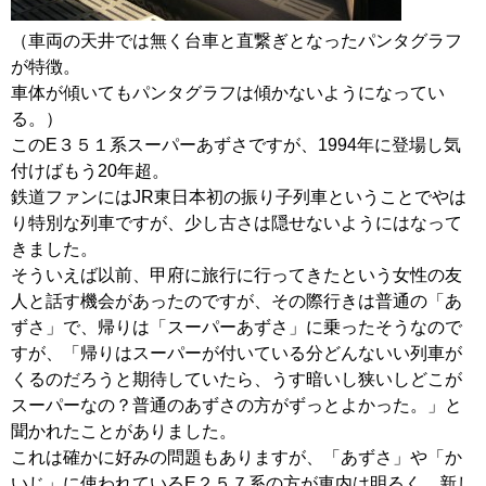
（車両の天井では無く台車と直繋ぎとなったパンタグラフ
が特徴。
車体が傾いてもパンタグラフは傾かないようになってい
る。）
このE３５１系スーパーあずさですが、1994年に登場し気
付けばもう20年超。
鉄道ファンにはJR東日本初の振り子列車ということでやは
り特別な列車ですが、少し古さは隠せないようにはなって
きました。
そういえば以前、甲府に旅行に行ってきたという女性の友
人と話す機会があったのですが、その際行きは普通の「あ
ずさ」で、帰りは「スーパーあずさ」に乗ったそうなので
すが、「帰りはスーパーが付いている分どんないい列車が
くるのだろうと期待していたら、うす暗いし狭いしどこが
スーパーなの？普通のあずさの方がずっとよかった。」と
聞かれたことがありました。
これは確かに好みの問題もありますが、「あずさ」や「か
いじ」に使われているE２５７系の方が車内は明るく、新し