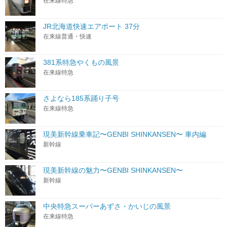
在来線特急
JR北海道快速エアポート 37分
在来線普通・快速
381系特急やくもの風景
在来線特急
さよなら185系踊り子号
在来線特急
現美新幹線乗車記〜GENBI SHINKANSEN〜 車内編
新幹線
現美新幹線の魅力〜GENBI SHINKANSEN〜
新幹線
中央特急スーパーあずさ・かいじの風景
在来線特急