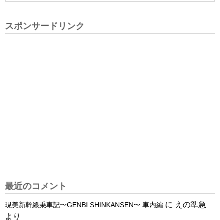
スポンサードリンク
最近のコメント
に
えの準急
現美新幹線乗車記〜GENBI SHINKANSEN〜 車内編
より