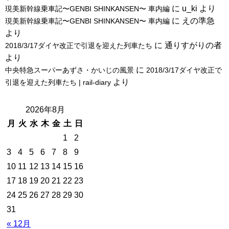
に
u_ki
より
現美新幹線乗車記〜GENBI SHINKANSEN〜 車内編
に
えの準急
現美新幹線乗車記〜GENBI SHINKANSEN〜 車内編
より
に
通りすがりの者
2018/3/17ダイヤ改正で引退を迎えた列車たち
より
に
中央特急スーパーあずさ・かいじの風景
2018/3/17ダイヤ改正で
より
引退を迎えた列車たち | rail-diary
2026年8月
月
火
水
木
金
土
日
1
2
3
4
5
6
7
8
9
10
11
12
13
14
15
16
17
18
19
20
21
22
23
24
25
26
27
28
29
30
31
« 12月