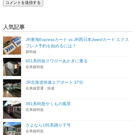
人気記事
JR東海Expressカード vs JR西日本Jwestカード エクス
プレス予約を始めるには？
新幹線
651系特急スワローあかぎに乗る
在来線特急
JR北海道快速エアポート 37分
在来線普通・快速
381系特急やくもの風景
在来線特急
さよなら185系踊り子号
在来線特急