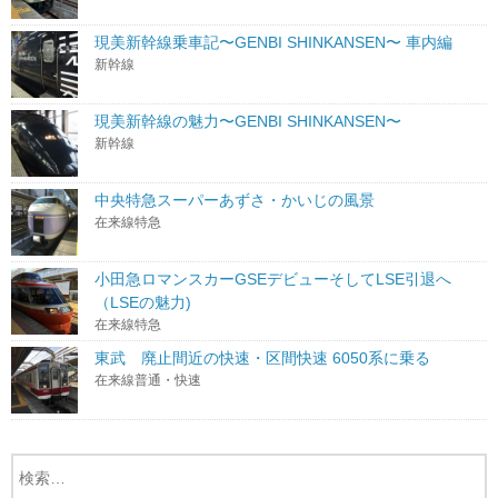
現美新幹線乗車記〜GENBI SHINKANSEN〜 車内編
新幹線
現美新幹線の魅力〜GENBI SHINKANSEN〜
新幹線
中央特急スーパーあずさ・かいじの風景
在来線特急
小田急ロマンスカーGSEデビューそしてLSE引退へ
（LSEの魅力)
在来線特急
東武 廃止間近の快速・区間快速 6050系に乗る
在来線普通・快速