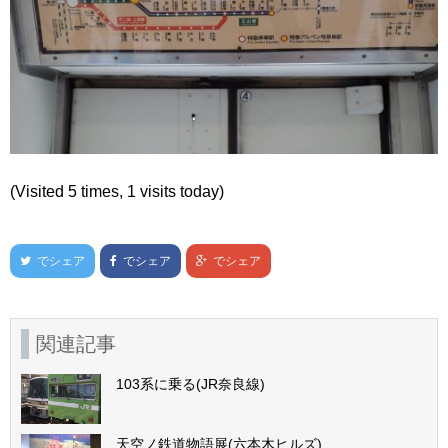
(Visited 5 times, 1 visits today)
でシェア
でシェア
でシェア
関連記事
103系に乗る(JR奈良線)
天空ノ鉄道物語展(六本木ヒルズ)