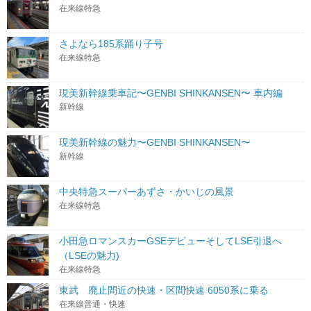
在来線特急
さよなら185系踊り子号
在来線特急
現美新幹線乗車記〜GENBI SHINKANSEN〜 車内編
新幹線
現美新幹線の魅力〜GENBI SHINKANSEN〜
新幹線
中央特急スーパーあずさ・かいじの風景
在来線特急
小田急ロマンスカーGSEデビューそしてLSE引退へ
（LSEの魅力)
在来線特急
東武 廃止間近の快速・区間快速 6050系に乗る
在来線普通・快速