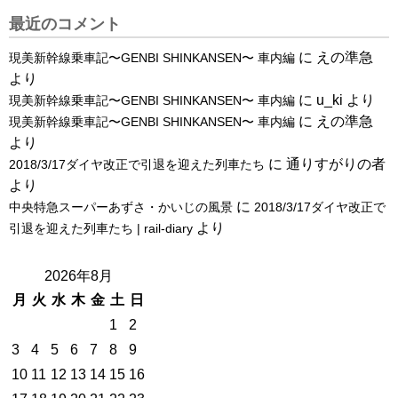
最近のコメント
に
えの準急
現美新幹線乗車記〜GENBI SHINKANSEN〜 車内編
より
に
u_ki
より
現美新幹線乗車記〜GENBI SHINKANSEN〜 車内編
に
えの準急
現美新幹線乗車記〜GENBI SHINKANSEN〜 車内編
より
に
通りすがりの者
2018/3/17ダイヤ改正で引退を迎えた列車たち
より
に
中央特急スーパーあずさ・かいじの風景
2018/3/17ダイヤ改正で
より
引退を迎えた列車たち | rail-diary
2026年8月
月
火
水
木
金
土
日
1
2
3
4
5
6
7
8
9
10
11
12
13
14
15
16