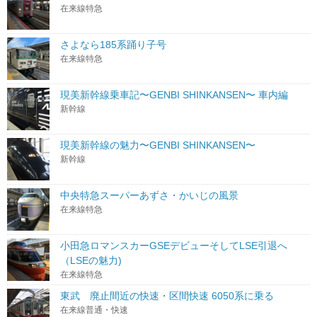
在来線特急
さよなら185系踊り子号
在来線特急
現美新幹線乗車記〜GENBI SHINKANSEN〜 車内編
新幹線
現美新幹線の魅力〜GENBI SHINKANSEN〜
新幹線
中央特急スーパーあずさ・かいじの風景
在来線特急
小田急ロマンスカーGSEデビューそしてLSE引退へ
（LSEの魅力)
在来線特急
東武 廃止間近の快速・区間快速 6050系に乗る
在来線普通・快速