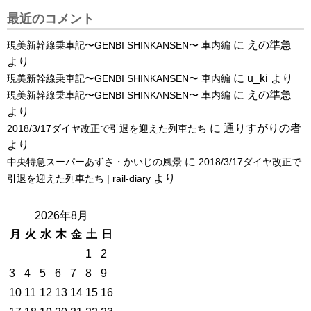
最近のコメント
に
えの準急
現美新幹線乗車記〜GENBI SHINKANSEN〜 車内編
より
に
u_ki
より
現美新幹線乗車記〜GENBI SHINKANSEN〜 車内編
に
えの準急
現美新幹線乗車記〜GENBI SHINKANSEN〜 車内編
より
に
通りすがりの者
2018/3/17ダイヤ改正で引退を迎えた列車たち
より
に
中央特急スーパーあずさ・かいじの風景
2018/3/17ダイヤ改正で
より
引退を迎えた列車たち | rail-diary
2026年8月
月
火
水
木
金
土
日
1
2
3
4
5
6
7
8
9
10
11
12
13
14
15
16