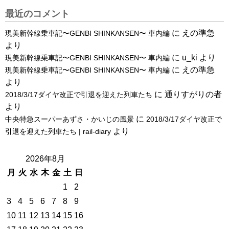
最近のコメント
に
えの準急
現美新幹線乗車記〜GENBI SHINKANSEN〜 車内編
より
に
u_ki
より
現美新幹線乗車記〜GENBI SHINKANSEN〜 車内編
に
えの準急
現美新幹線乗車記〜GENBI SHINKANSEN〜 車内編
より
に
通りすがりの者
2018/3/17ダイヤ改正で引退を迎えた列車たち
より
に
中央特急スーパーあずさ・かいじの風景
2018/3/17ダイヤ改正で
より
引退を迎えた列車たち | rail-diary
2026年8月
月
火
水
木
金
土
日
1
2
3
4
5
6
7
8
9
10
11
12
13
14
15
16