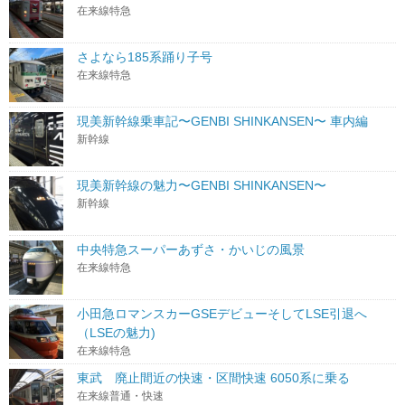
在来線特急
さよなら185系踊り子号
在来線特急
現美新幹線乗車記〜GENBI SHINKANSEN〜 車内編
新幹線
現美新幹線の魅力〜GENBI SHINKANSEN〜
新幹線
中央特急スーパーあずさ・かいじの風景
在来線特急
小田急ロマンスカーGSEデビューそしてLSE引退へ
（LSEの魅力)
在来線特急
東武 廃止間近の快速・区間快速 6050系に乗る
在来線普通・快速