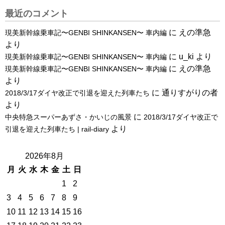
最近のコメント
に
えの準急
現美新幹線乗車記〜GENBI SHINKANSEN〜 車内編
より
に
u_ki
より
現美新幹線乗車記〜GENBI SHINKANSEN〜 車内編
に
えの準急
現美新幹線乗車記〜GENBI SHINKANSEN〜 車内編
より
に
通りすがりの者
2018/3/17ダイヤ改正で引退を迎えた列車たち
より
に
中央特急スーパーあずさ・かいじの風景
2018/3/17ダイヤ改正で
より
引退を迎えた列車たち | rail-diary
2026年8月
月
火
水
木
金
土
日
1
2
3
4
5
6
7
8
9
10
11
12
13
14
15
16