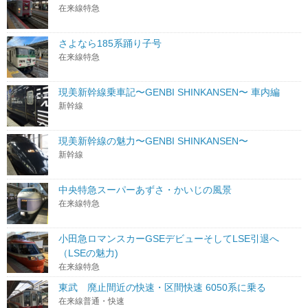
在来線特急
さよなら185系踊り子号
在来線特急
現美新幹線乗車記〜GENBI SHINKANSEN〜 車内編
新幹線
現美新幹線の魅力〜GENBI SHINKANSEN〜
新幹線
中央特急スーパーあずさ・かいじの風景
在来線特急
小田急ロマンスカーGSEデビューそしてLSE引退へ
（LSEの魅力)
在来線特急
東武 廃止間近の快速・区間快速 6050系に乗る
在来線普通・快速