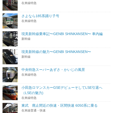
在来線特急
さよなら185系踊り子号
在来線特急
現美新幹線乗車記〜GENBI SHINKANSEN〜 車内編
新幹線
現美新幹線の魅力〜GENBI SHINKANSEN〜
新幹線
中央特急スーパーあずさ・かいじの風景
在来線特急
小田急ロマンスカーGSEデビューそしてLSE引退へ
（LSEの魅力)
在来線特急
東武 廃止間近の快速・区間快速 6050系に乗る
在来線普通・快速