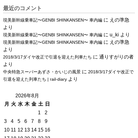
最近のコメント
に
えの準急
現美新幹線乗車記〜GENBI SHINKANSEN〜 車内編
より
に
u_ki
より
現美新幹線乗車記〜GENBI SHINKANSEN〜 車内編
に
えの準急
現美新幹線乗車記〜GENBI SHINKANSEN〜 車内編
より
に
通りすがりの者
2018/3/17ダイヤ改正で引退を迎えた列車たち
より
に
中央特急スーパーあずさ・かいじの風景
2018/3/17ダイヤ改正で
より
引退を迎えた列車たち | rail-diary
2026年8月
月
火
水
木
金
土
日
1
2
3
4
5
6
7
8
9
10
11
12
13
14
15
16