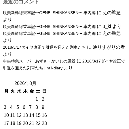
最近のコメント
に
えの準急
現美新幹線乗車記〜GENBI SHINKANSEN〜 車内編
より
に
u_ki
より
現美新幹線乗車記〜GENBI SHINKANSEN〜 車内編
に
えの準急
現美新幹線乗車記〜GENBI SHINKANSEN〜 車内編
より
に
通りすがりの者
2018/3/17ダイヤ改正で引退を迎えた列車たち
より
に
中央特急スーパーあずさ・かいじの風景
2018/3/17ダイヤ改正で
より
引退を迎えた列車たち | rail-diary
2026年8月
月
火
水
木
金
土
日
1
2
3
4
5
6
7
8
9
10
11
12
13
14
15
16
17
18
19
20
21
22
23