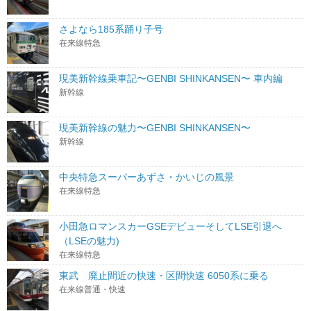
さよなら185系踊り子号
在来線特急
現美新幹線乗車記〜GENBI SHINKANSEN〜 車内編
新幹線
現美新幹線の魅力〜GENBI SHINKANSEN〜
新幹線
中央特急スーパーあずさ・かいじの風景
在来線特急
小田急ロマンスカーGSEデビューそしてLSE引退へ
（LSEの魅力)
在来線特急
東武 廃止間近の快速・区間快速 6050系に乗る
在来線普通・快速