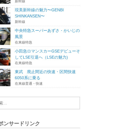
新幹線
現美新幹線の魅力〜GENBI
SHINKANSEN〜
新幹線
中央特急スーパーあずさ・かいじの
風景
在来線特急
小田急ロマンスカーGSEデビューそ
してLSE引退へ（LSEの魅力)
在来線特急
東武 廃止間近の快速・区間快速
6050系に乗る
在来線普通・快速
ポンサードリンク