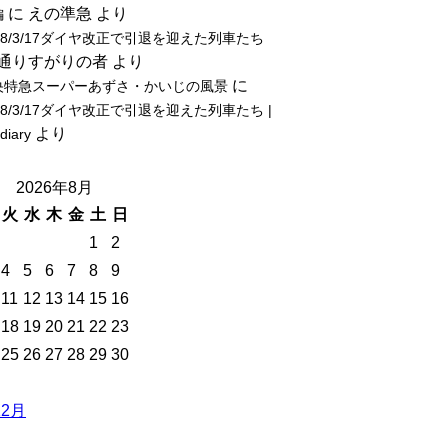
に
えの準急
より
編
18/3/17ダイヤ改正で引退を迎えた列車たち
通りすがりの者
より
に
央特急スーパーあずさ・かいじの風景
18/3/17ダイヤ改正で引退を迎えた列車たち |
より
-diary
2026年8月
火
水
木
金
土
日
1
2
4
5
6
7
8
9
11
12
13
14
15
16
18
19
20
21
22
23
25
26
27
28
29
30
12月