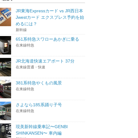
JR東海Expressカード vs JR西日本
Jwestカード エクスプレス予約を始
めるには？
新幹線
651系特急スワローあかぎに乗る
在来線特急
JR北海道快速エアポート 37分
在来線普通・快速
381系特急やくもの風景
在来線特急
さよなら185系踊り子号
在来線特急
現美新幹線乗車記〜GENBI
SHINKANSEN〜 車内編