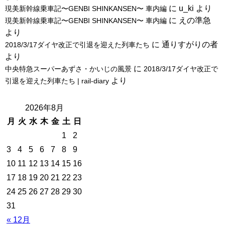
に
u_ki
より
現美新幹線乗車記〜GENBI SHINKANSEN〜 車内編
に
えの準急
現美新幹線乗車記〜GENBI SHINKANSEN〜 車内編
より
に
通りすがりの者
2018/3/17ダイヤ改正で引退を迎えた列車たち
より
に
中央特急スーパーあずさ・かいじの風景
2018/3/17ダイヤ改正で
より
引退を迎えた列車たち | rail-diary
2026年8月
月
火
水
木
金
土
日
1
2
3
4
5
6
7
8
9
10
11
12
13
14
15
16
17
18
19
20
21
22
23
24
25
26
27
28
29
30
31
« 12月