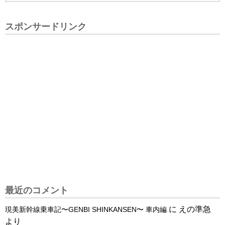
スポンサードリンク
最近のコメント
に
えの準急
現美新幹線乗車記〜GENBI SHINKANSEN〜 車内編
より