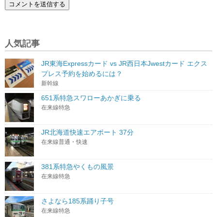
人気記事
JR東海Expressカード vs JR西日本Jwestカード エクス
プレス予約を始めるには？
新幹線
651系特急スワローあかぎに乗る
在来線特急
JR北海道快速エアポート 37分
在来線普通・快速
381系特急やくもの風景
在来線特急
さよなら185系踊り子号
在来線特急