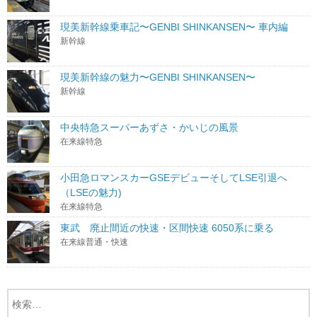
現美新幹線乗車記〜GENBI SHINKANSEN〜 車内編
新幹線
現美新幹線の魅力〜GENBI SHINKANSEN〜
新幹線
中央特急スーパーあずさ・かいじの風景
在来線特急
小田急ロマンスカーGSEデビューそしてLSE引退へ
（LSEの魅力)
在来線特急
東武 廃止間近の快速・区間快速 6050系に乗る
在来線普通・快速