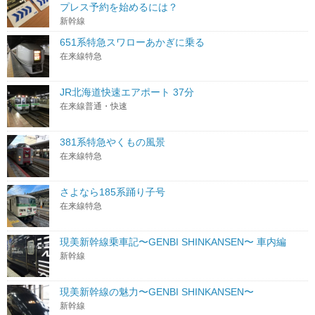
プレス予約を始めるには？
新幹線
651系特急スワローあかぎに乗る
在来線特急
JR北海道快速エアポート 37分
在来線普通・快速
381系特急やくもの風景
在来線特急
さよなら185系踊り子号
在来線特急
現美新幹線乗車記〜GENBI SHINKANSEN〜 車内編
新幹線
現美新幹線の魅力〜GENBI SHINKANSEN〜
新幹線